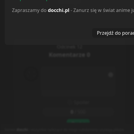
Reakcje
Zapraszamy do
docchi.pl
- Zanurz się w świat anime j
Przejdź do pora
Odcinek 12
Komentarze
0
Spoiler
0
/
500
Dodaj
Serwis
docchi
i wszystkie należące do niego subdomeny używają plików
© docchi.pl