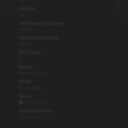
TV
Odcinki
12
Odcinki wychodzą w
Wtorki
Długość odcinków
string
Ilość Ocen
0
Studio
Nie wiadomo
MPAA
G - All Ages
Sezon
Lato
2017
Początek Emisji
11.07.2017