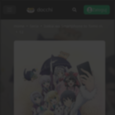
docchi
Zaloguj
Home
Seria
Isekai wa Smartphone to Tomo ni.
12