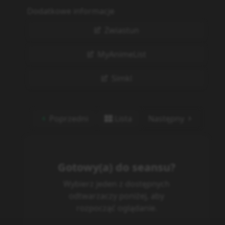
Dodatkowe informacje
Zwiastun
MyAnimeList
Simkl
Poprzedni
Lista
Następny
Gotowy(a) do seansu?
Wybierz jeden z dostępnych
odtwarzaczy poniżej, aby
rozpocząć oglądanie.