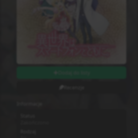
Dodaj do listy
Recenzje
Informacje
Status
Zakończono
Rodzaj