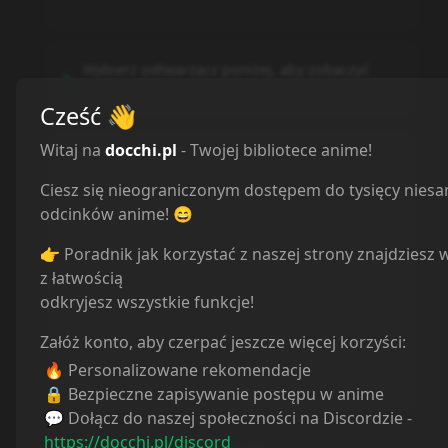
Wybierz odtwarzacz poniżej, aby zobaczyć
szczegóły tłumaczenia
Cześć
👋
Witaj na
docchi.pl
- Twojej bibliotece anime!
CRUNCHYROLL
Ciesz się nieograniczonym dostępem do tysięcy nies
CrunchyRoll
odcinków anime! 😄
NETFLIX
👉 Poradnik jak korzystać z naszej strony znajdziesz 
z łatwością
Netflix
odkryjesz wszystkie funkcje!
Załóż konto, aby czerpać jeszcze więcej korzyści:
DISNEY+
🔥 Personalizowane rekomendacje
Disney+
🔒 Bezpieczne zapisywanie postępu w anime
💬 Dołącz do naszej społeczności na Discordzie -
https://docchi.pl/discord