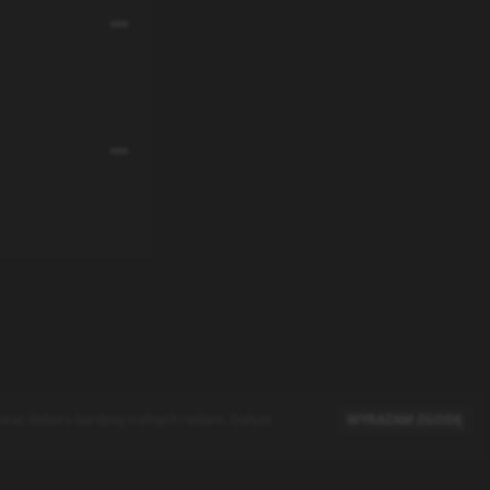
raz doboru bardziej trafnych reklam. Dalsze
WYRAŻAM ZGODĘ