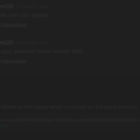
im220
2 months ago
am, koń sam się wali
Odpowiedz
im220
2 months ago
w pyte, polecam, hentai master 3000
Odpowiedz
y linked to the media which is hosted on 3rd party services.
es w celu usprawnienia dostępu do serwisu, prowadzenia danych statystycznych o
ości
)