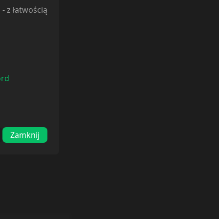
l
- z łatwością
ord
Zamknij