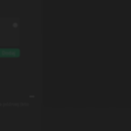
Dodaj
 później (kto