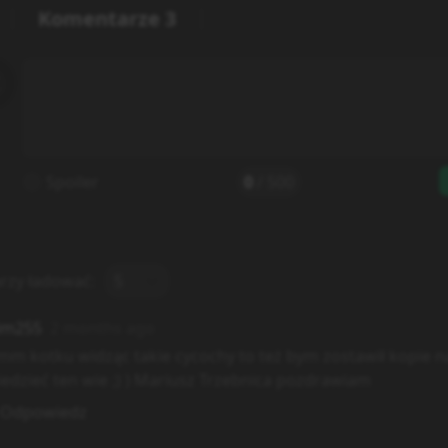
Komentarze
3
Spoiler
0
/
500
rzy ładować:
5
im255
2 months ago
 kotku widząc takie cycochy to też bym zostawił kopie na
edzieć ten wie ;) ) Mariusz Trzebnica pozdrawiam
Odpowiedz