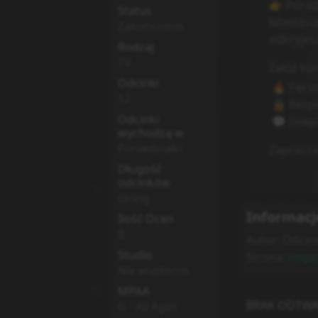
Status
Zakończono
Rodzaj
TV
Odcinki
12
Odcinki
wychodzą w
Poniedziałki
Długość
odcinków
string
Informacj
Ilość Ocen
0
Autor:
Odcine
Studio
Strona:
https
Nie wiadomo
MPAA
BRAK ODTWA
G - All Ages