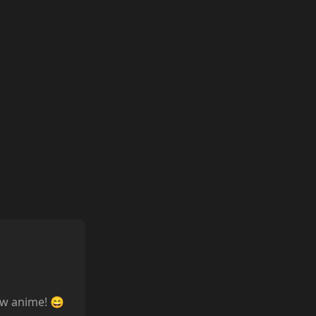
ów anime! 😄