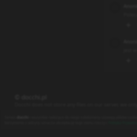
Anon
Polec
Anon
jest 
© docchi.pl
Docchi does not store any files on our server, we onl
Polityka Prywatności
Regulamin
Kontakt
Serwis
docchi
i wszystkie należące do niego subdomeny używają plików cooki
korzystanie z witryny oznacza akceptację tego stanu rzeczy (
Polityka Prywatn