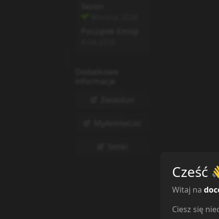
Sezon
Wiosna
2026
Początek Emisji
6.04.2026
Dodatkowe
informacje
Zwiastun
MyAnimeList
Simkl
Cześć
Witaj na
doc
Ciesz się n