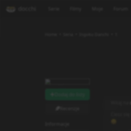
docchi
Serie
Filmy
Moje
Forum
Home
Seria
Ingoku Danchi
1
Dodaj do listy
Recenzje
Informacje