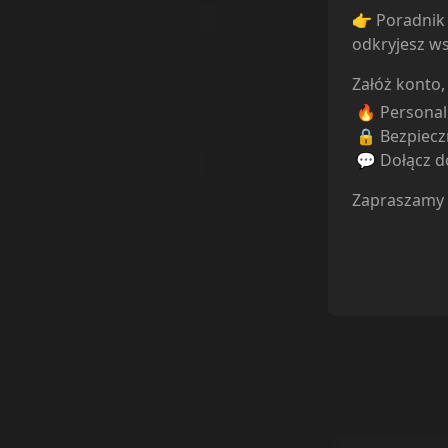
👉 Poradnik 
odkryjesz ws
Załóż konto,
🔥 Persona
🔒 Bezpiecz
💬 Dołącz do
Zapraszamy