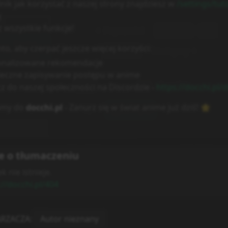
e o tłumaczeniu
k nie istnieje.
://docchi.pl/404
RZACZA
:
Autor nieznany