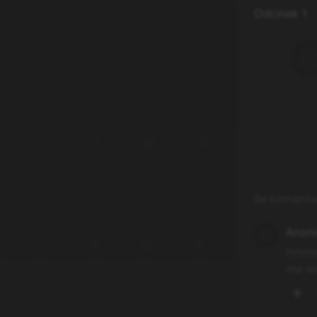
Odcinek 1
Ile komenta
Anon
hmmmm
ma wi