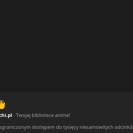
👋
chi.pl
- Twojej bibliotece anime!
ieograniczonym dostępem do tysięcy niesamowitych odcink