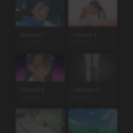
Odcinek
7
Odcinek
8
11.02.2023
29.06.2026
Odcinek
9
Odcinek
10
26.02.2023
23.04.2023