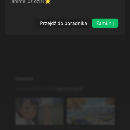
anime już dziś! 🌟
Wstrzymane
6
Przejdź do poradnika
Zamknij
Odcinki
Sortuj odcinki od
najstarszych