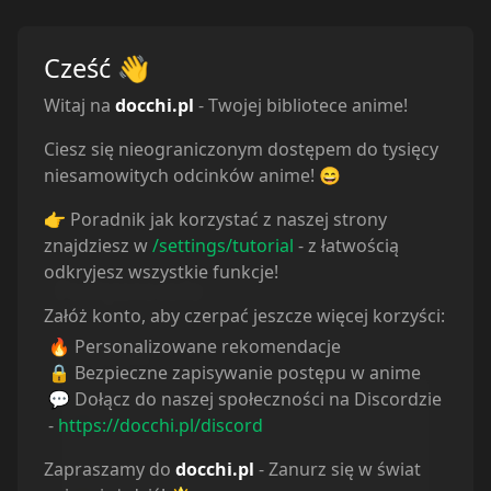
Cześć
👋
Witaj na
docchi.pl
- Twojej bibliotece anime!
Ciesz się nieograniczonym dostępem do tysięcy
niesamowitych odcinków anime! 😄
👉 Poradnik jak korzystać z naszej strony
znajdziesz w
/settings/tutorial
- z łatwością
odkryjesz wszystkie funkcje!
Powiązane serie
Załóż konto, aby czerpać jeszcze więcej korzyści:
🔥 Personalizowane rekomendacje
Statystyki
🔒 Bezpieczne zapisywanie postępu w anime
💬 Dołącz do naszej społeczności na Discordzie
Oglądam
23
-
https://docchi.pl/discord
Obejrzane
109
Porzucone
4
Zapraszamy do
docchi.pl
- Zanurz się w świat
Planuję
56