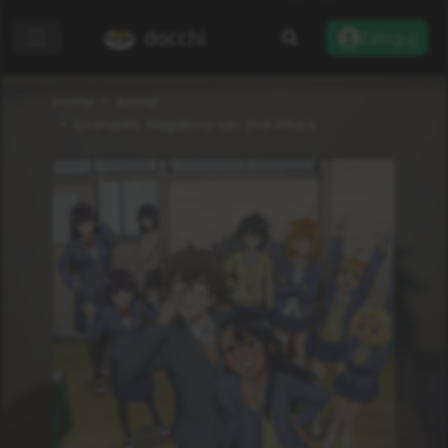
docchi
Zaloguj
Home
Anime
Ijiranaide, Nagatoro-san 2nd Attack