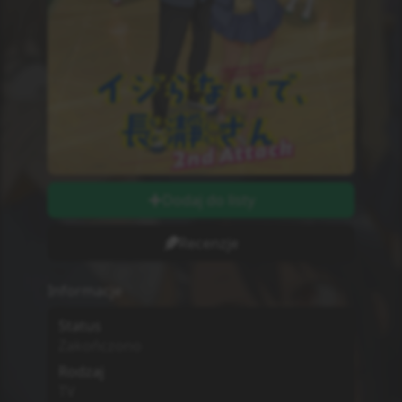
Dodaj do listy
Recenzje
Informacje
Status
Zakończono
Rodzaj
TV