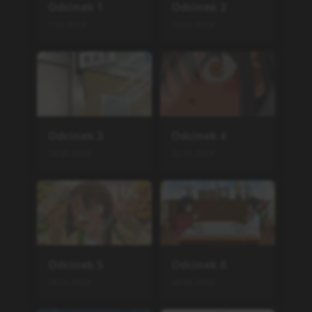
Odcinek
1
Odcinek
2
7.01.2023
12.01.2023
Odcinek
3
Odcinek
4
29.06.2026
22.01.2023
Odcinek
5
Odcinek
6
29.01.2023
29.06.2026