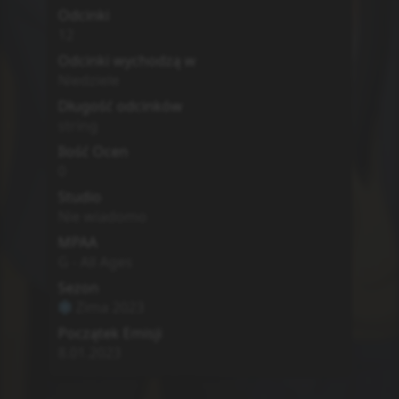
Odcinki
12
Odcinki wychodzą w
Niedziele
Długość odcinków
string
Ilość Ocen
0
Studio
Nie wiadomo
MPAA
G - All Ages
Sezon
Zima
2023
Początek Emisji
8.01.2023