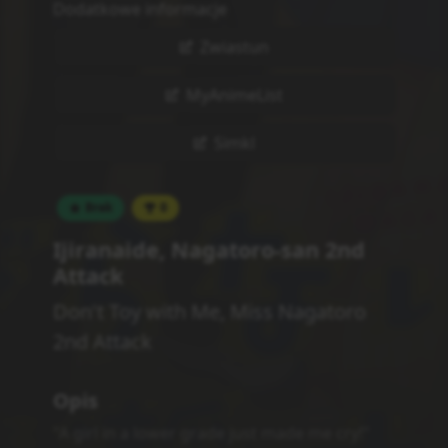
Dodatkowe informacje
Zwiastun
MyAnimeList
Simkl
Brak
0
Ijiranaide, Nagatoro-san 2nd
Attack
Don't Toy with Me, Miss Nagatoro
2nd Attack
Opis
"A girl in a lower grade just made me cry!"