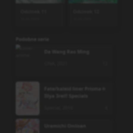
Odcinek
11
Odcinek
12
16.03.2023
19.03.2023
Podobne serie
Da Wang Rao Ming
ONA
,
2021
12
Fate/kaleid liner Prisma☆
Illya 3rei!! Specials
Special
,
2016
6
Uramichi Oniisan