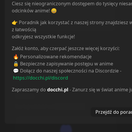
Ciesz się nieograniczonym dostępem do tysięcy nies
Porzucone
0
odcinków anime! 😄
Planuję
0
Wstrzymane
0
👉 Poradnik jak korzystać z naszej strony znajdziesz 
z łatwością
odkryjesz wszystkie funkcje!
Załóż konto, aby czerpać jeszcze więcej korzyści:
🔥 Personalizowane rekomendacje
🔒 Bezpieczne zapisywanie postępu w anime
💬 Dołącz do naszej społeczności na Discordzie -
https://docchi.pl/discord
Zapraszamy do
docchi.pl
- Zanurz się w świat anime j
Odcinki
Sortuj odcinki od
najstarszych
Przejdź do pora