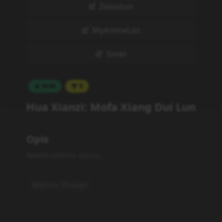
Zwiastun
MyAnimeList
Simkl
Brak
0
Hua Xianzi: Mofa Xiang Dui Lun
Opis
Nieokreślono opisu.
Mahou Shoujo