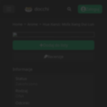
docchi
Zaloguj
Home
Anime
Hua Xianzi: Mofa Xiang Dui Lun
Dodaj do listy
Recenzje
Informacje
Status
Zakończono
Rodzaj
ONA
Odcinki