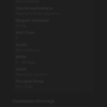
Nie wiadomo
Odcinki wychodzą w
Nieznany dzień tygodnia
Długość odcinków
string
Ilość Ocen
0
Studio
Nie wiadomo
MPAA
G - All Ages
Sezon
Nieznany sezon
0
Początek Emisji
4.07.2026
Dodatkowe informacje