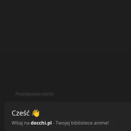
Powiązane serie
Statystyki
Cześć
👋
Witaj na
docchi.pl
- Twojej bibliotece anime!
Oglądam
0
Obejrzane
0