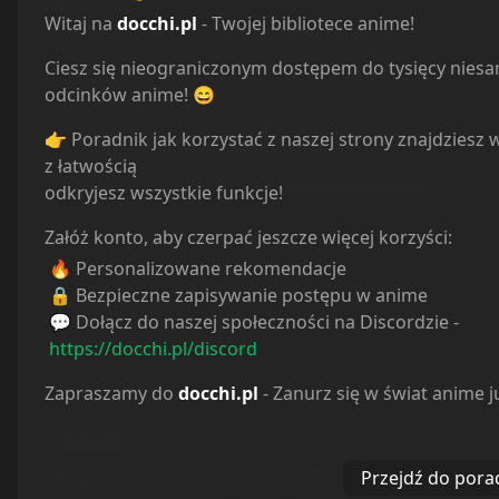
Statystyki
Witaj na
docchi.pl
- Twojej bibliotece anime!
Oglądam
0
Ciesz się nieograniczonym dostępem do tysięcy nies
Obejrzane
0
odcinków anime! 😄
Porzucone
0
Planuję
0
👉 Poradnik jak korzystać z naszej strony znajdziesz 
Wstrzymane
0
z łatwością
odkryjesz wszystkie funkcje!
Załóż konto, aby czerpać jeszcze więcej korzyści:
🔥 Personalizowane rekomendacje
🔒 Bezpieczne zapisywanie postępu w anime
💬 Dołącz do naszej społeczności na Discordzie -
https://docchi.pl/discord
Zapraszamy do
docchi.pl
- Zanurz się w świat anime j
Odcinki
Przejdź do pora
Sortuj odcinki od
najstarszych