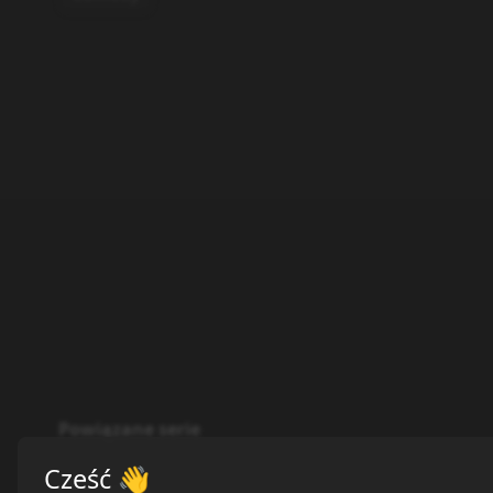
Powiązane serie
Cześć
👋