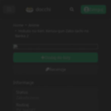
docchi
Zaloguj
Home
Anime
Hokuto no Ken: Kenou-gun Zako-tachi no
Banka 2
Dodaj do listy
Recenzje
Informacje
Status
Zakończono
Rodzaj
TV_SHORT