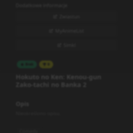
Dodatkowe informacje
Zwiastun
MyAnimeList
Simkl
Brak
0
Hokuto no Ken: Kenou-gun
Zako-tachi no Banka 2
Opis
Nieokreślono opisu.
Comedy