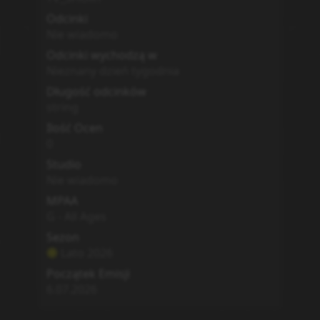
Odcinki
Nie wiadomo
Odcinki wychodzą w
Nieznany dzień tygodnia
Długość odcinków
string
Ilość Ocen
0
Studio
Nie wiadomo
MPAA
G - All Ages
Sezon
Lato
2026
Początek Emisji
6.07.2026