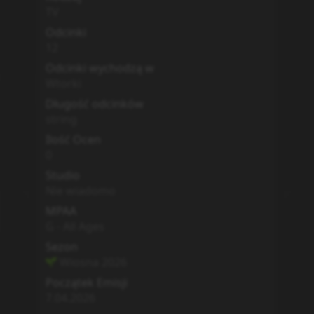
TV
Odcinki
12
Odcinki wychodzą w
Wtorki
Długość odcinków
string
Ilość Ocen
0
Studio
Nie wiadomo
MPAA
G - All Ages
Sezon
Wiosna
2026
Początek Emisji
7.04.2026