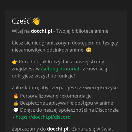
Cześć
👋
Witaj na
docchi.pl
- Twojej bibliotece anime!
Powiązane serie
Ciesz się nieograniczonym dostępem do tysięcy
niesamowitych odcinków anime! 😄
Statystyki
👉 Poradnik jak korzystać z naszej strony
Oglądam
9
znajdziesz w
/settings/tutorial
- z łatwością
Obejrzane
7
odkryjesz wszystkie funkcje!
Porzucone
0
Planuję
11
Załóż konto, aby czerpać jeszcze więcej korzyści:
Wstrzymane
0
🔥 Personalizowane rekomendacje
🔒 Bezpieczne zapisywanie postępu w anime
💬 Dołącz do naszej społeczności na Discordzie
-
https://docchi.pl/discord
Zapraszamy do
docchi.pl
- Zanurz się w świat