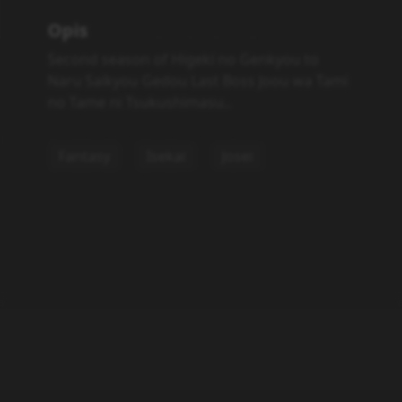
Opis
Second season of Higeki no Genkyou to
Naru Saikyou Gedou Last Boss Joou wa Tami
no Tame ni Tsukushimasu..
Fantasy
Isekai
Josei