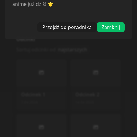
anime już dziś! 🌟
Przejdź do poradnika
Zamknij
Odcinki
Sortuj odcinki od
najstarszych
Odcinek
1
Odcinek
2
7.04.2026
14.04.2026