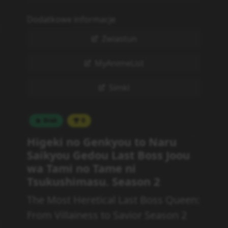
Dodatkowe informacje
Zwiastun
MyAnimeList
Simkl
Brak
0
Higeki no Genkyou to Naru
Saikyou Gedou Last Boss Joou
wa Tami no Tame ni
Tsukushimasu. Season 2
The Most Heretical Last Boss Queen:
From Villainess to Savior Season 2