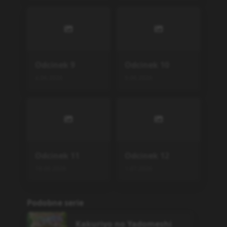
Odcinek
9
Odcinek
10
4.06.2026
9.06.2026
Odcinek
11
Odcinek
12
18.06.2026
1.07.2026
Podobne serie
Kakuriyo no Yadomeshi