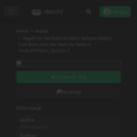
docchi
Zaloguj
Home
Anime
Higeki no Genkyou to Naru Saikyou Gedou
Last Boss Joou wa Tami no Tame ni
Tsukushimasu. Season 2
Dodaj do listy
Recenzje
Informacje
Status
Zakończono
Rodzaj