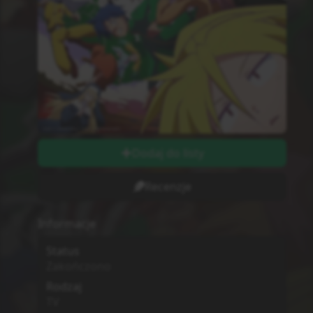
Dodaj do listy
Recenzje
Informacje
Status
Zakończono
Rodzaj
TV