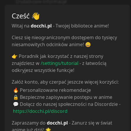
Dodatkowe informacje
Zwiastun
Cześć
👋
Witaj na
docchi.pl
- Twojej bibliotece anime!
MyAnimeList
Ciesz się nieograniczonym dostępem do tysięcy
Simkl
niesamowitych odcinków anime! 😄
👉 Poradnik jak korzystać z naszej strony
znajdziesz w
/settings/tutorial
- z łatwością
Poprzedni
Lista
Następny
odkryjesz wszystkie funkcje!
Załóż konto, aby czerpać jeszcze więcej korzyści:
🔥 Personalizowane rekomendacje
Gotowy(a) do seansu?
🔒 Bezpieczne zapisywanie postępu w anime
Wybierz jeden z dostępnych
💬 Dołącz do naszej społeczności na Discordzie -
odtwarzaczy poniżej, aby
https://docchi.pl/discord
rozpocząć oglądanie.
Zapraszamy do
docchi.pl
- Zanurz się w świat
anime już dziś! 🌟