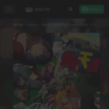
docchi
Zaloguj
Home
Seria
Heion Sedai no Idaten-tachi
11