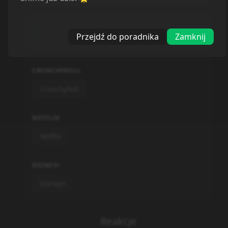
Wybierz odtwarzacz poniżej, aby zobaczyć
Przejdź do poradnika
Zamknij
szczegóły tłumaczenia
CRUNCHYROLL
CrunchyRoll
NETFLIX
Netflix
DISNEY+
Disney+
Reakcje