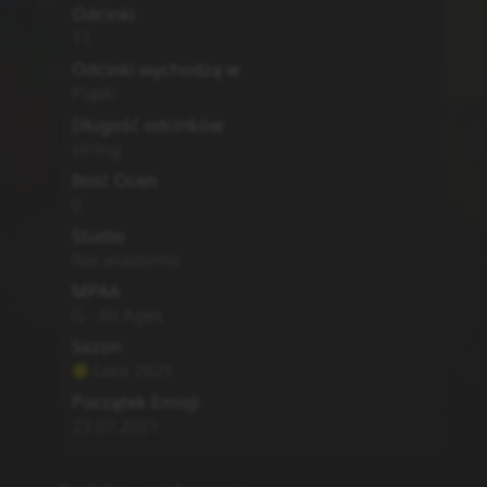
Odcinki
11
Odcinki wychodzą w
Piątki
Długość odcinków
string
Ilość Ocen
0
Studio
Nie wiadomo
MPAA
G - All Ages
Sezon
Lato
2021
Początek Emisji
23.07.2021