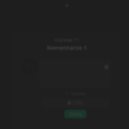
Odcinek 11
Komentarze
1
Spoiler
0
/
500
Dodaj