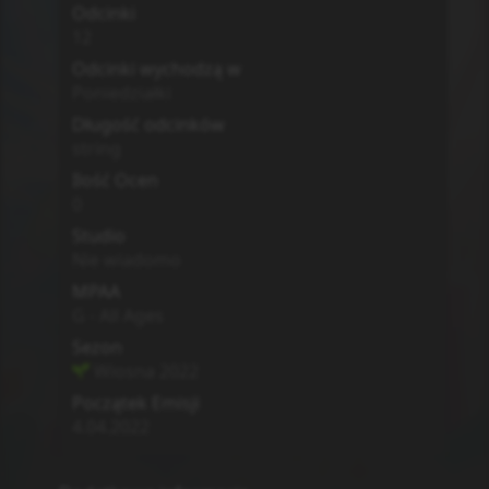
Odcinki
12
Odcinki wychodzą w
Poniedziałki
Długość odcinków
string
Ilość Ocen
0
Studio
Nie wiadomo
MPAA
G - All Ages
Sezon
Wiosna
2022
Początek Emisji
4.04.2022