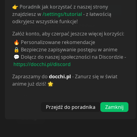
👉 Poradnik jak korzystać z naszej strony
znajdziesz w
/settings/tutorial
- z łatwością
odkryjesz wszystkie funkcje!
Informacje o tłumaczeniu
Załóż konto, aby czerpać jeszcze więcej korzyści:
Autor:
CrunchyRoll
🔥 Personalizowane rekomendacje
Strona:
https://www.crunchyroll.com
🔒 Bezpieczne zapisywanie postępu w anime
💬 Dołącz do naszej społeczności na Discordzie -
CRUNCHYROLL
:
https://docchi.pl/discord
CrunchyRoll
Zapraszamy do
docchi.pl
- Zanurz się w świat
NETFLIX
:
anime już dziś! 🌟
Netflix
DISNEY+
:
Przejdź do poradnika
Zamknij
Disney+