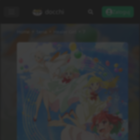
docchi
Zaloguj
Home
Seria
Healer Girl
7