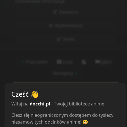
Dodatkowe informacje
Zwiastun
MyAnimeList
Simkl
Poprzedni
Lista
Zgłoś
Następny
Cześć
👋
Witaj na
docchi.pl
- Twojej bibliotece anime!
Ciesz się nieograniczonym dostępem do tysięcy
niesamowitych odcinków anime! 😄