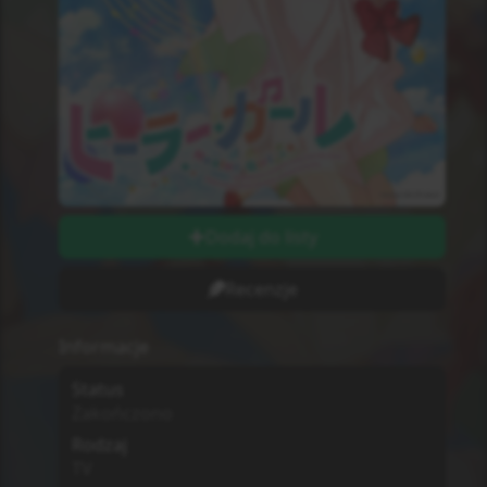
Dodaj do listy
Recenzje
Informacje
Status
Zakończono
Rodzaj
TV