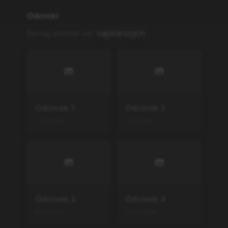
Odcinki
Sortuj odcinki od
najstarszych
Odcinek
1
Odcinek
2
1.07.2026
1.07.2026
Odcinek
3
Odcinek
4
8.07.2026
15.07.2026