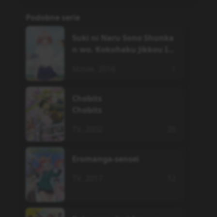
Podobne serie
Suki ni Naru Sono Shunka
n wo. Kokuhaku Jikkou Iin
kai
Movie
,
2016
1
Chobits
Chobits
TV
,
2002
26
Eromanga-sensei
TV
,
2017
12