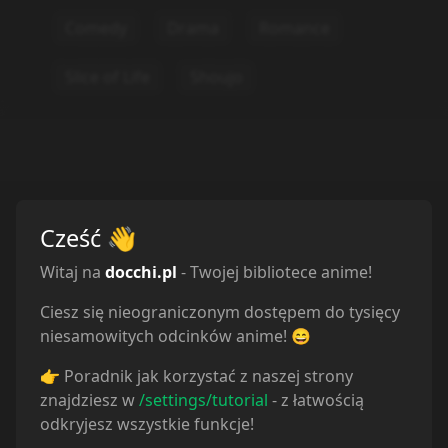
Comedy
Drama
Romance
Slice of Life
Shoujo
Cześć
👋
Witaj na
docchi.pl
- Twojej bibliotece anime!
Ciesz się nieograniczonym dostępem do tysięcy
niesamowitych odcinków anime! 😄
👉 Poradnik jak korzystać z naszej strony
znajdziesz w
/settings/tutorial
- z łatwością
odkryjesz wszystkie funkcje!