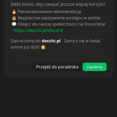
Załóż konto, aby czerpać jeszcze więcej korzyści:
Powiązane serie
🔥 Personalizowane rekomendacje
🔒 Bezpieczne zapisywanie postępu w anime
Statystyki
💬 Dołącz do naszej społeczności na Discordzie
-
https://docchi.pl/discord
Oglądam
1
Obejrzane
0
Zapraszamy do
docchi.pl
- Zanurz się w świat
Porzucone
0
anime już dziś! 🌟
Planuję
1
Wstrzymane
0
Przejdź do poradnika
Zamknij