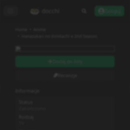
docchi
Zaloguj
Home
Anime
Hanazakari no Kimitachi e 2nd Season
Dodaj do listy
Recenzje
Informacje
Status
Zakończono
Rodzaj
TV