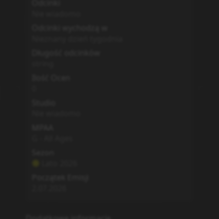
Odcinki
Nie wiadomo
Odcinki wychodzą w
Nieznany dzień tygodnia
Długość odcinków
string
Ilość Ocen
0
Studio
Nie wiadomo
MPAA
G - All Ages
Sezon
Lato
2026
Początek Emisji
2.07.2026
Dodatkowe informacje