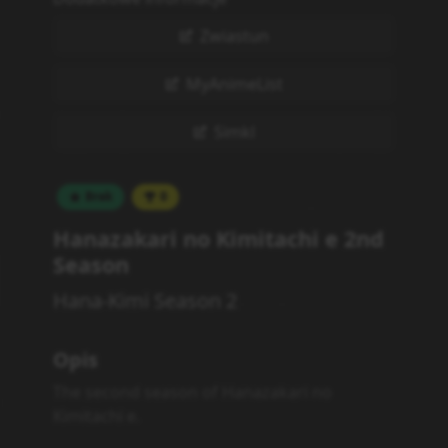
Zwiastun
MyAnimeList
Simkl
Brak
0
Hanazakari no Kimitachi e 2nd
Season
Hana-Kimi Season 2
Opis
The second season of Hanazakari no
Kimitachi e.