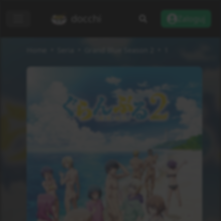
docchi
Zaloguj
Home
Seria
Grand Blue Season 2
1
Dodaj do listy
Recenzje
Informacje
Status
Zakończono
Rodzaj
TV
Odcinki
12