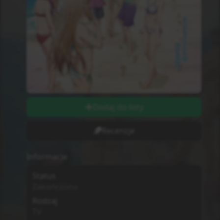
Odcinki wychodzą w
Wtorki
Długość odcinków
string
Ilość Ocen
0
Studio
Nie wiadomo
MPAA
G - All Ages
Sezon
Lato
2025
Początek Emisji
8.07.2025
Dodatkowe informacje
Zwiastun