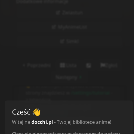
Informacje o tłumaczeniu
Autor:
Odcinek nie istnieje.
Strona:
https://docchi.pl/404
BRAK ODTWARZACZA
:
Autor nieznany
Cześć
👋
Witaj na
docchi.pl
- Twojej bibliotece anime!
Ciesz się nieograniczonym dostępem do tysięcy