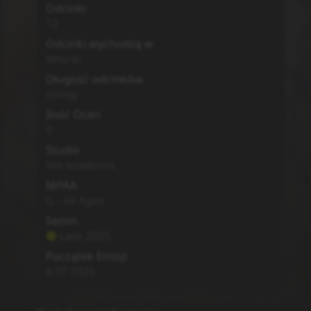
MyAnimeList
Simkl
Poprzedni
Lista
Zgłoś
Następny