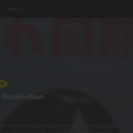
Więcej
0
 Douki-chan
room with my co-worker at the hotel?! Although I was
o do anything stupid, my eyes would inadvertently