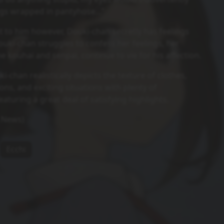
egs wrapped in pantyhose..."
to him however, Douki-chan secretly has feelings
ouki-chan struggles to confess her feelings, her
he kouhai and senpai, continue to vie for his affection.
-chan realistically depicts the texture of clothes,
ons, and exciting situations with plenty of
eaturing a great deal of satisfying highlights.
 News)
Ecchi