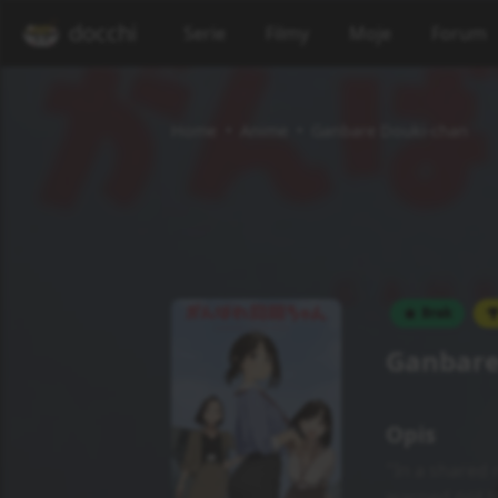
docchi
Serie
Filmy
Moje
Forum
Home
Anime
Ganbare Douki-chan
Brak
Ganbare
Opis
"In a shared 
warned not t