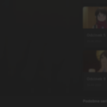
Odcinek
5
30.06.2026
Odcinek
9
30.06.2026
Podobne ser