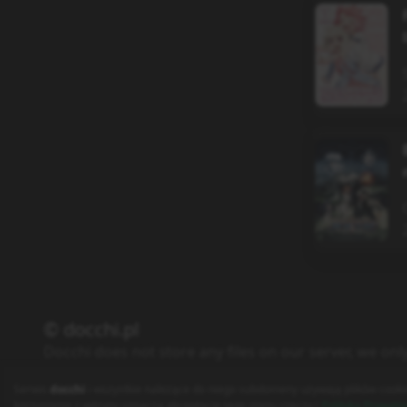
© docchi.pl
Docchi does not store any files on our server, we onl
Polityka Prywatności
Regulamin
Kontakt
Serwis
docchi
i wszystkie należące do niego subdomeny używają plików cooki
korzystanie z witryny oznacza akceptację tego stanu rzeczy (
Polityka Prywatn