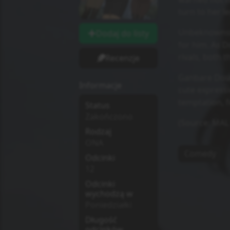
turn to her l
Unbeknownst 
Dodaj do listy
for him. As D
rivals, both t
Recenzje
Ganbare Douki
Informacje
cute expressi
temptation, f
Status
Zakończono
(Source: MAL
Rodzaj
ONA
Comedy
Odcinki
12
Odcinki
wychodzą w
Poniedziałki
Długość
odcinków