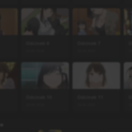
Odcinek
6
Odcinek
7
O
30.06.2026
30.06.2026
3
Odcinek
10
Odcinek
11
O
30.06.2026
30.06.2026
3
ie