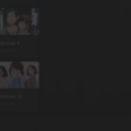
dcinek
8
0.06.2026
dcinek
12
0.06.2026