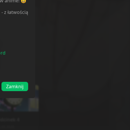
ów anime! 😄
l
- z łatwością
ord
Zamknij
dcinek
4
0.06.2026