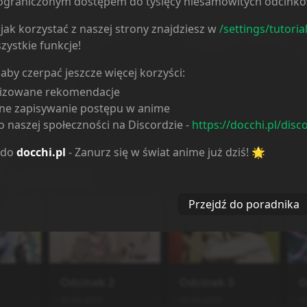
ieograniczonym dostępem do tysięcy niesamowitych odcink
jak korzystać z naszej strony znajdziesz w
/settings/tutoria
zystkie funkcje!
 aby czerpać jeszcze więcej korzyści:
lizowane rekomendacje
ne zapisywanie postępu w anime
 naszej społeczności na Discordzie -
https://docchi.pl/disc
 do
docchi.pl
- Zanurz się w świat anime już dziś! 🌟
i od
najstarszych
Przejdź do poradnika
Odcinek
2
Odcinek
3
O
30.06.2026
30.06.2026
3