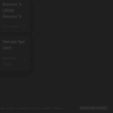
Ranma ½
(2024)
Ranma ½
TV
,
2024
12
Temple Spe
cials
Special
,
2
2023
raz doboru bardziej trafnych reklam. Dalsze
WYRAŻAM ZGODĘ