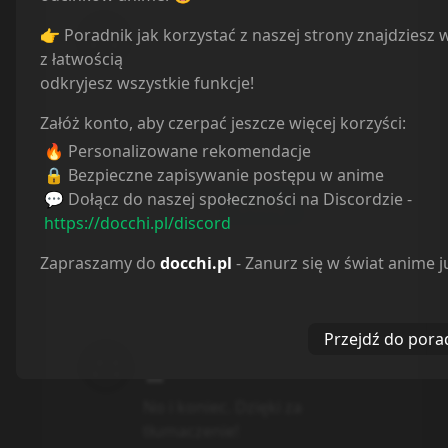
👉 Poradnik jak korzystać z naszej strony znajdziesz 
z łatwością
odkryjesz wszystkie funkcje!
Załóż konto, aby czerpać jeszcze więcej korzyści:
Spoiler
🔥 Personalizowane rekomendacje
0
/
500
🔒 Bezpieczne zapisywanie postępu w anime
💬 Dołącz do naszej społeczności na Discordzie -
Dodaj
https://docchi.pl/discord
Zapraszamy do
docchi.pl
- Zanurz się w świat anime j
Ile komentarzy ładować:
5
Przejdź do pora
Anonim91b9
2 years ago
No i koniec. Dzięki za
tłumaczenie!