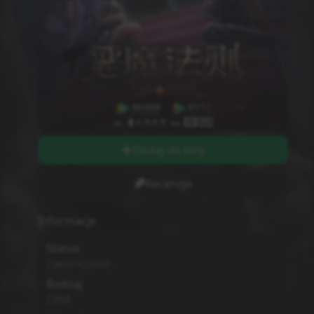
Dodaj do listy
Recenzje
Informacje
Status
Zakończono
Rodzaj
ONA