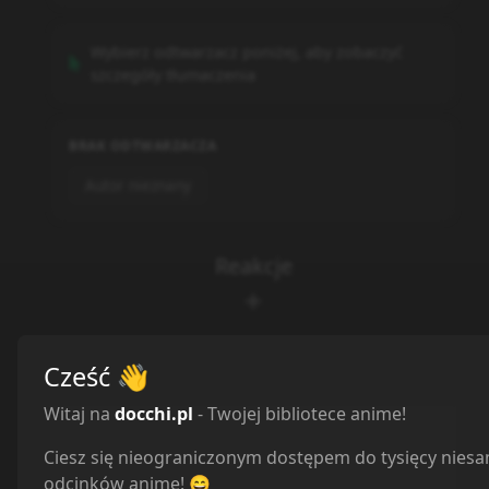
Wybierz odtwarzacz poniżej, aby zobaczyć
szczegóły tłumaczenia
BRAK ODTWARZACZA
Autor nieznany
Reakcje
Cześć
👋
Witaj na
docchi.pl
- Twojej bibliotece anime!
Odcinek 8
Ciesz się nieograniczonym dostępem do tysięcy nies
Komentarze
3
odcinków anime! 😄