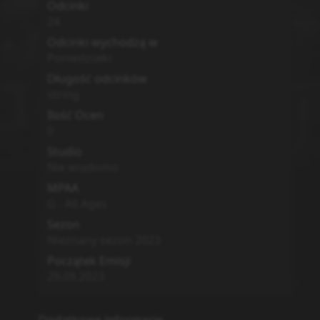
Odcinki
24
Odcinki wychodzą w
Poniedziałki
Długość odcinków
string
Ilość Ocen
0
Studio
Nie wiadomo
MPAA
G - All Ages
Sezon
Nieznany sezon
2023
Początek Emisji
29.09.2023