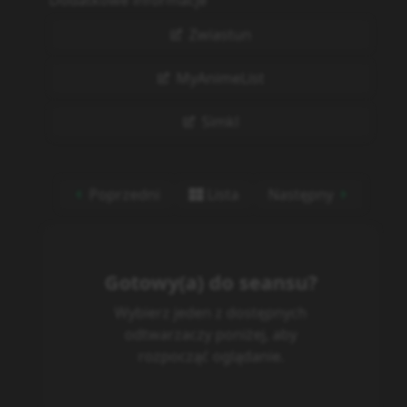
Dodatkowe informacje
Zwiastun
MyAnimeList
Simkl
Poprzedni
Lista
Następny
Gotowy(a) do seansu?
Wybierz jeden z dostępnych
odtwarzaczy poniżej, aby
rozpocząć oglądanie.