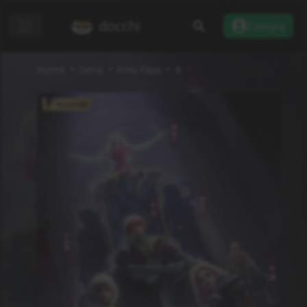
docchi
Zaloguj
Home
Seria
Emo Faze
8