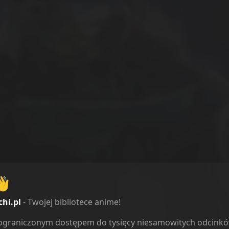
👋
chi.pl
- Twojej bibliotece anime!
ieograniczonym dostępem do tysięcy niesamowitych odcink