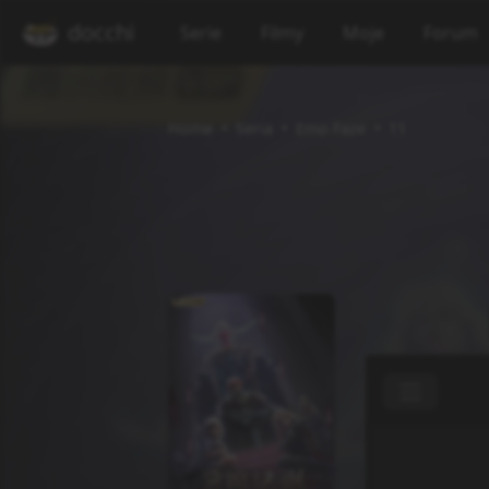
docchi
Serie
Filmy
Moje
Forum
Home
Seria
Emo Faze
11