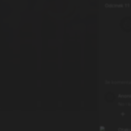
Odcinek 11
Ile komenta
Anon
No i k
Otak