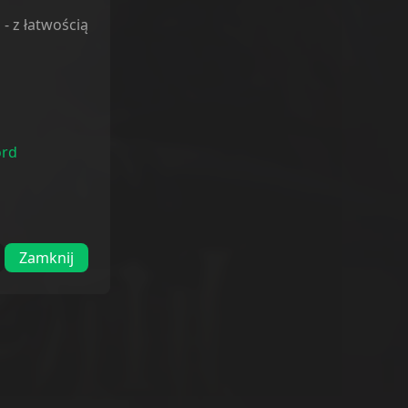
l
- z łatwością
ord
Zamknij