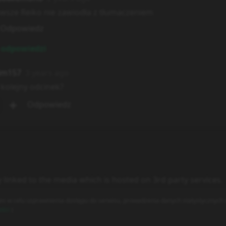
awsze Reiko nie zawiodła z tłumaczeniem
Odpowiedz
odpowiedzi
im157
3 years ago
 kolejny odcinek?
Odpowiedz
y linked to the media which is hosted on 3rd party services.
es w celu usprawnienia dostępu do serwisu, prowadzenia danych statystycznych o
ości
)