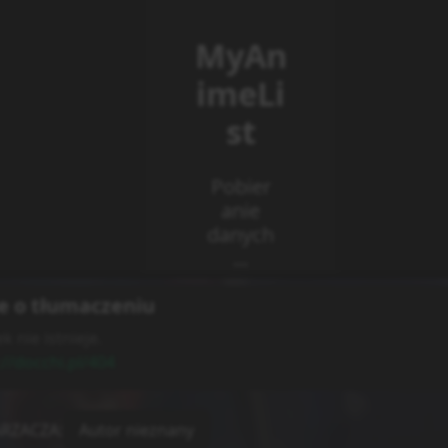
e o tłumaczeniu
k nie istnieje.
://docchi.pl/404
RZACZA
:
Autor nieznany