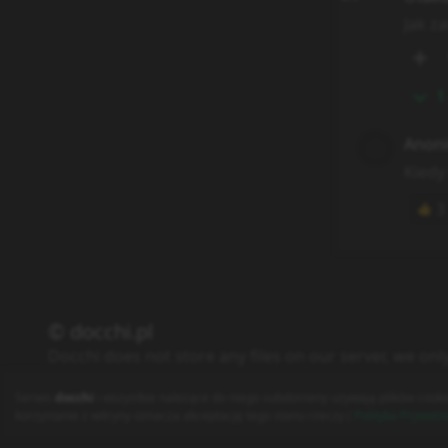
Jak z
1
Anon
Kiedy
3
👍
© docchi.pl
Docchi does not store any files on our server, we onl
Polityka Prywatności
Regulamin
Kontakt
Serwis
docchi
i wszystkie należące do niego subdomeny używają plików cooki
korzystanie z witryny oznacza akceptację tego stanu rzeczy (
Polityka Prywatn