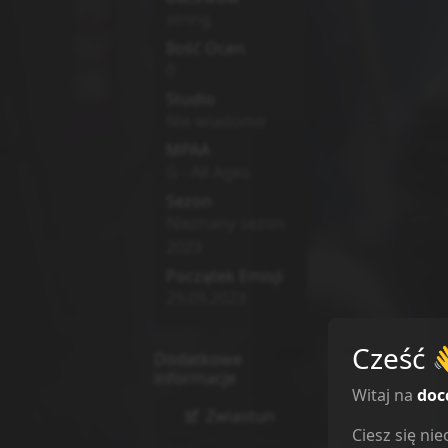
string
Ilość Ocen
0
Studio
Nie wiadomo
MPAA
G - All Ages
Sezon
Nieznany sezon
2023
Początek Emisji
29.09.2023
Cześć
Dodatkowe
informacje
Witaj na
doc
Zwiastun
Ciesz się n