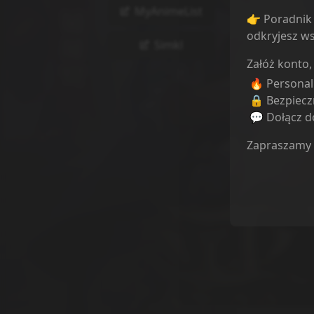
MyAnimeList
👉 Poradnik 
odkryjesz ws
Simkl
Załóż konto,
🔥 Persona
🔒 Bezpiecz
💬 Dołącz do
Zapraszamy