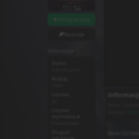
Dodaj do listy
Recenzje
Informacje
Status
Zakończono
Rodzaj
ONA
Informacj
Odcinki
24
Autor:
Odcine
Odcinki
Strona:
https
wychodzą w
Poniedziałki
Długość
BRAK ODTWA
odcinków