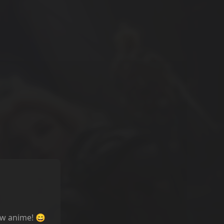
ów anime! 😄