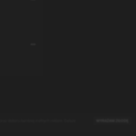
raz doboru bardziej trafnych reklam. Dalsze
WYRAŻAM ZGODĘ