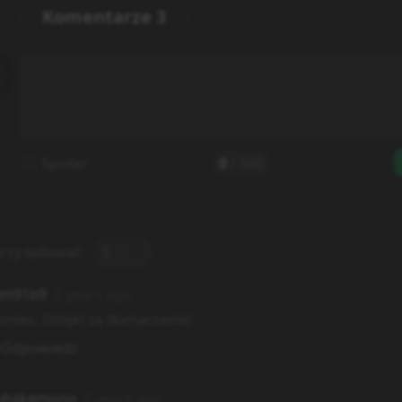
Komentarze
3
Spoiler
0
/
500
rzy ładować:
5
im91b9
2 years ago
oniec. Dzięki za tłumaczenie!
Odpowiedz
ubakemono
2 years ago