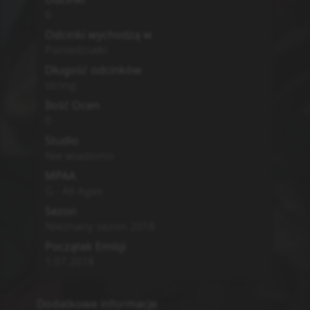
6
Odcinki wychodzą w
Poniedziałki
Długość odcinków
string
Ilość Ocen
0
Studio
Nie wiadomo
MPAA
G - All Ages
Sezon
Nieznany sezon
2018
Początek Emisji
1.07.2018
Dodatkowe informacje