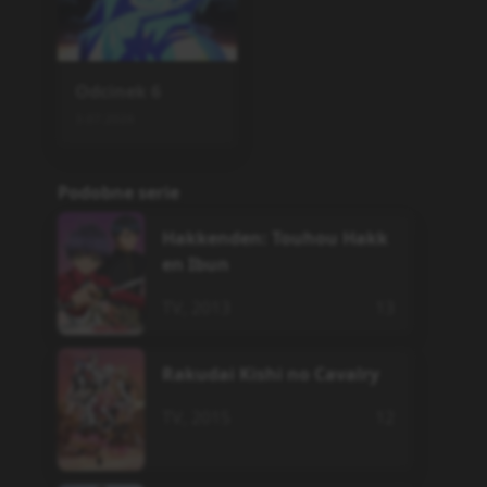
Odcinek
6
3.07.2026
Podobne serie
Hakkenden: Touhou Hakk
en Ibun
TV
,
2013
13
Rakudai Kishi no Cavalry
TV
,
2015
12