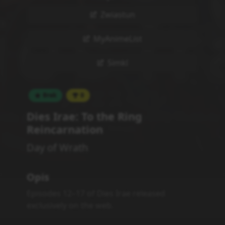
Zwiastun
MyAnimeList
Simkl
Brak
0
Dies Irae: To the Ring
Reincarnation
Day of Wrath
Opis
Episodes 12–17 of Dies Irae released
exclusively on the web.