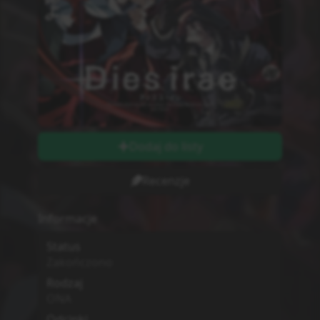
Dodaj do listy
Recenzje
Informacje
Status
Zakończono
Rodzaj
ONA
Odcinki