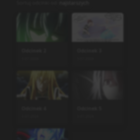
Sortuj odcinki od
najstarszych
Odcinek
2
Odcinek
3
3.07.2026
3.07.2026
Odcinek
4
Odcinek
5
3.07.2026
3.07.2026