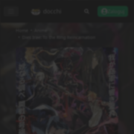
docchi
Zaloguj
Home
Anime
Dies Irae: To the Ring Reincarnation