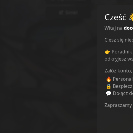
Simkl
Cześć
Witaj na
doc
Ciesz się n
👉 Poradnik 
odkryjesz ws
Załóż konto,
🔥 Persona
🔒 Bezpiecz
💬 Dołącz do
Zapraszamy