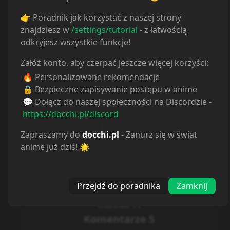
👉 Poradnik jak korzystać z naszej strony
Wybierz odtwarzacz poniżej, aby zobaczyć
znajdziesz w
/settings/tutorial
- z łatwością
szczegóły tłumaczenia
odkryjesz wszystkie funkcje!
Załóż konto, aby czerpać jeszcze więcej korzyści:
BRAK ODTWARZACZA
🔥 Personalizowane rekomendacje
🔒 Bezpieczne zapisywanie postępu w anime
Autor nieznany
💬 Dołącz do naszej społeczności na Discordzie -
https://docchi.pl/discord
Reakcje
Zapraszamy do
docchi.pl
- Zanurz się w świat
anime już dziś! 🌟
Przejdź do poradnika
Zamknij
Odcinek 11
Komentarze
5