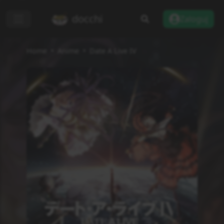
docchi
Zaloguj
Home
Anime
Date A Live IV