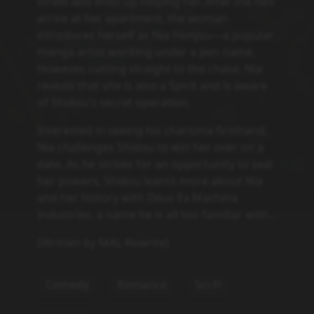
street and ends up helping her. After the two
arrive at her apartment, the woman
introduces herself as Nia Honjou—a popular
manga artist working under a pen name.
However, cutting straight to the chase, Nia
reveals that she is also a Spirit and is aware
of Shidou's secret operation.
Interested in seeing his charisma firsthand,
Nia challenges Shidou to win her over on a
date. As he strives for an opportunity to seal
her powers, Shidou learns more about Nia
and her history with Deus Ex Machina
Industries, a name he is all too familiar with...
[Written by MAL Rewrite]
Comedy
Romance
Sci-Fi