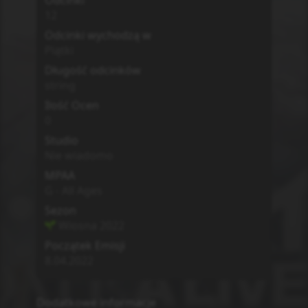
12
Odcinki wychodzą w
Piątki
Długość odcinków
string
Ilość Ocen
0
Studio
Nie wiadomo
MPAA
G - All Ages
Sezon
Wiosna
2022
Początek Emisji
8.04.2022
Dodatkowe informacje