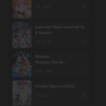
TV
,
2025
12
Gakusen Toshi Asterisk 2n
d Season
TV
,
2016
12
Photon
Photon: The Id...
OVA
,
1997
6
Urusei Yatsura (2022)
TV
,
2022
23