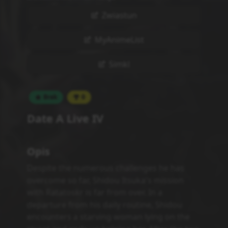
Zwiastun
MyAnimeList
Simkl
Brak
0
Date A Live IV
Opis
Despite the numerous challenges he has
overcome so far, Shidou Itsuka's mission
with Ratatoskr is far from over. In a
departure from his daily routine, Shidou
encounters a starving woman lying on the