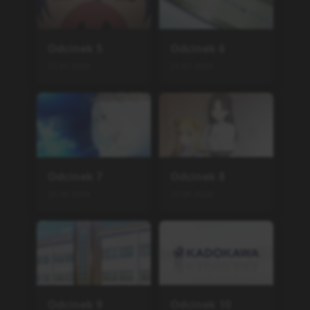
Odcinek
5
Odcinek
6
21.01.2023
21.01.2023
Odcinek
7
Odcinek
8
25.06.2026
25.06.2026
Odcinek
9
Odcinek
10