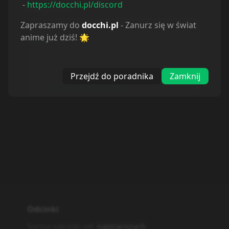
-
https://docchi.pl/discord
Statystyki
Zapraszamy do
docchi.pl
- Zanurz się w świat
Oglądam
8
anime już dziś! 🌟
Obejrzane
92
Porzucone
3
Planuję
58
Wstrzymane
2
Przejdź do poradnika
Zamknij
Odcinki
Sortuj odcinki od
najstarszych