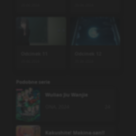
25.06.2026
25.06.2026
Odcinek
11
Odcinek
12
25.06.2026
25.06.2026
Podobne serie
Wuliao Jiu Wanjie
ONA
,
2024
24
Kakushite! Makina-san!!