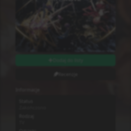
Dodaj do listy
Recenzje
Informacje
Status
Zakończono
Rodzaj
TV
Odcinki