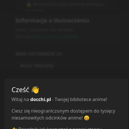
Informacje o tłumaczeniu
Autor:
Odcinek nie istnieje.
Strona:
https://docchi.pl/404
BRAK ODTWARZACZA
:
Autor nieznany
Cześć
👋
Witaj na
docchi.pl
- Twojej bibliotece anime!
Ciesz się nieograniczonym dostępem do tysięcy
niesamowitych odcinków anime! 😄