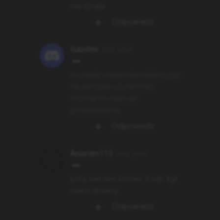
nie działa
Odpowiedz
Gazdini
last year
to niezły reveal dostaliśmy już
na początku 5 odcinka
chociaż to było do
przewidzenia
Odpowiedz
Anonim113
last year
Łota siet ten koniec 3 odc był
nieco dziwny
Odpowiedz