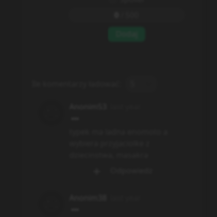
0
/
500
Dodaj
Ile komentarzy ładować:
5
Anonim53
last year
typek ma ladna enomoto a
wybiera przyjaciolke z
dziecinstwa, masakra
Odpowiedz
Anonim38
last year