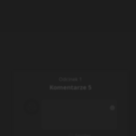
Odcinek 1
Komentarze
5
Spoiler