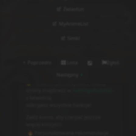
Zwiastun
MyAnimeList
Simkl
Poprzedni
Lista
Zgłoś
Następny