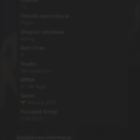
Odcinki
12
Odcinki wychodzą w
Piątki
Długość odcinków
string
Ilość Ocen
0
Studio
Nie wiadomo
MPAA
G - All Ages
Sezon
Wiosna
2025
Początek Emisji
4.04.2025
Dodatkowe informacje