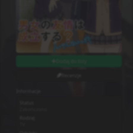
Dodaj do listy
Recenzje
Informacje
Status
Zakończono
Rodzaj
TV