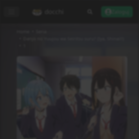
docchi
Zaloguj
Home
Seria
Danjo no Yuujou wa Seiritsu suru? (Iya, Shinai!!)
1