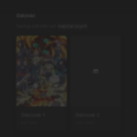
Odcinki
Sortuj odcinki od
najstarszych
Odcinek
1
Odcinek
2
8.07.2026
15.07.2026