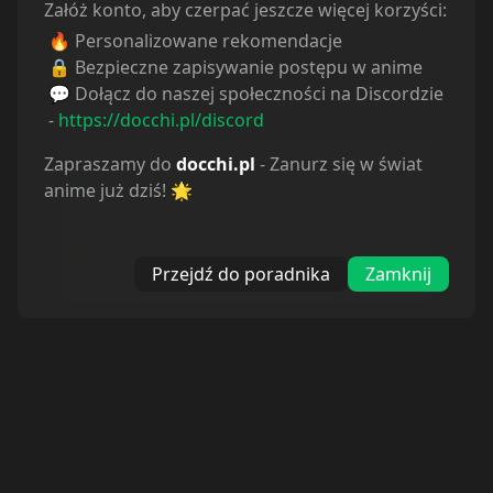
Załóż konto, aby czerpać jeszcze więcej korzyści:
🔥 Personalizowane rekomendacje
Powiązane serie
🔒 Bezpieczne zapisywanie postępu w anime
💬 Dołącz do naszej społeczności na Discordzie
Statystyki
-
https://docchi.pl/discord
Zapraszamy do
docchi.pl
- Zanurz się w świat
Oglądam
11
Obejrzane
0
anime już dziś! 🌟
Porzucone
0
Planuję
2
Wstrzymane
0
Przejdź do poradnika
Zamknij