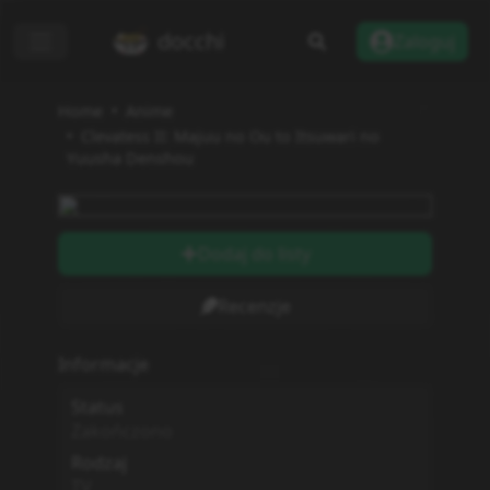
docchi
Zaloguj
Home
Anime
Clevatess II: Majuu no Ou to Itsuwari no
Yuusha Denshou
Dodaj do listy
Recenzje
Informacje
Status
Zakończono
Rodzaj
TV