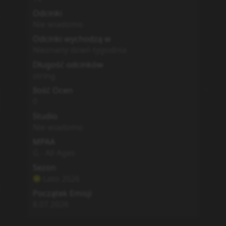
Odcinki
Nie wiadomo
Odcinki wychodzą w
Nieznany dzień tygodnia
Długość odcinków
string
Ilość Ocen
0
Studio
Nie wiadomo
MPAA
G - All Ages
Sezon
Lato
2026
Początek Emisji
8.07.2026