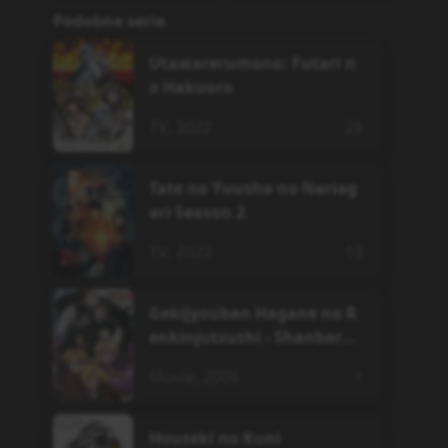
Podobne serie
Utawarerumono: Futari n
o Hakuoro
TV
,
2022
28
Tate no Yuusha no Nariag
ari Season 2
TV
,
2022
13
Gekijyouban Hagane no R
enkinjutsushi - Shanbara
wo Yuku Mono
Movie
,
2005
1
Houseki no Kuni