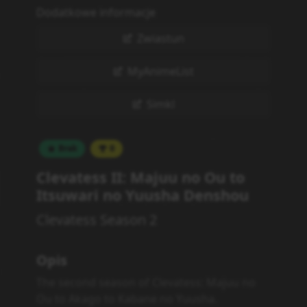
Dodatkowe informacje
Zwiastun
MyAnimeList
Simkl
Brak
0
Clevatess II: Majuu no Ou to
Itsuwari no Yuusha Denshou
Clevatess Season 2
Opis
The second season of Clevatess: Majuu no
Ou to Akago to Kabane no Yuusha.