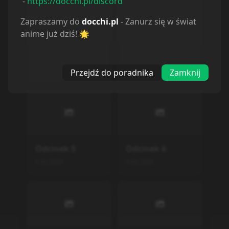
-
https://docchi.pl/discord
Zapraszamy do
docchi.pl
- Zanurz się w świat
anime już dziś! 🌟
Odcinek
3
Odcinek
4
9.06.2026
9.06.2026
Przejdź do poradnika
Zamknij
Odcinek
5
Odcinek
6
9.06.2026
9.06.2026