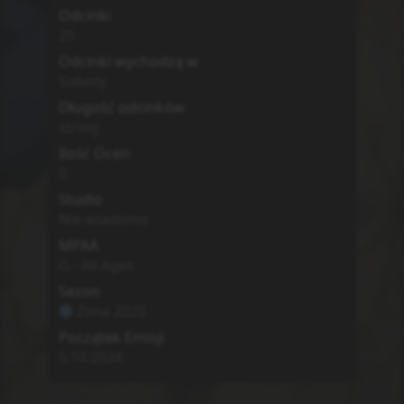
Odcinki
25
Odcinki wychodzą w
Soboty
Długość odcinków
string
Ilość Ocen
0
Studio
Nie wiadomo
MPAA
G - All Ages
Sezon
Zima
2025
Początek Emisji
5.10.2024