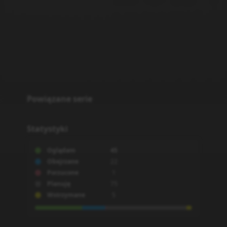
Powiązane serie
Statystyki
Oglądam
45
Obejrzane
22
Porzucone
1
Planuję
75
Wstrzymane
5