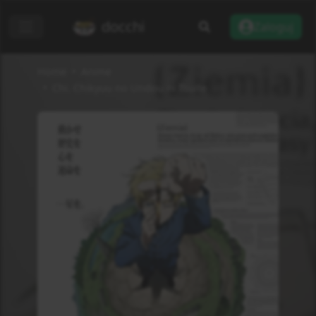
docchi
Zaloguj
Home
Anime
Chi. Chikyuu no Undou ni Tsuite