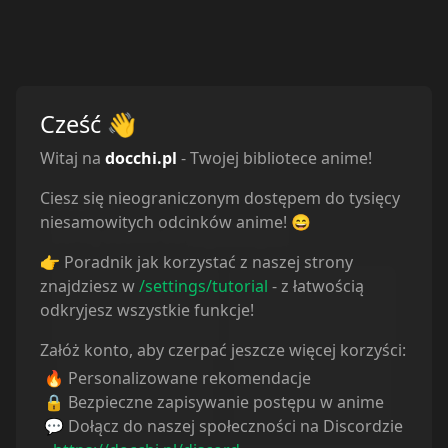
Cześć
👋
Witaj na
docchi.pl
- Twojej bibliotece anime!
Ciesz się nieograniczonym dostępem do tysięcy
Odcinki
niesamowitych odcinków anime! 😄
Sortuj odcinki od
najstarszych
👉 Poradnik jak korzystać z naszej strony
znajdziesz w
/settings/tutorial
- z łatwością
odkryjesz wszystkie funkcje!
Załóż konto, aby czerpać jeszcze więcej korzyści:
🔥 Personalizowane rekomendacje
Odcinek
1
Odcinek
2
🔒 Bezpieczne zapisywanie postępu w anime
5.10.2024
6.10.2024
💬 Dołącz do naszej społeczności na Discordzie