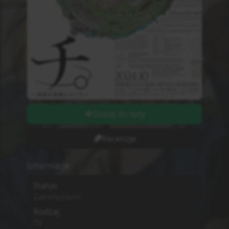
Dodaj do listy
Recenzje
Informacje
Status
Zakończono
Rodzaj
TV