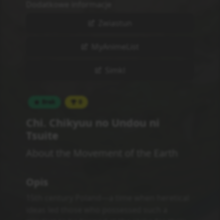
Dodatkowe informacje
Zwiastun
MyAnimeList
Simkl
Brak
0
Chi. Chikyuu no Undou ni
Tsuite
About the Movement of the Earth
Opis
15th century Poland—a time when heretical
ideas led those who possessed such a