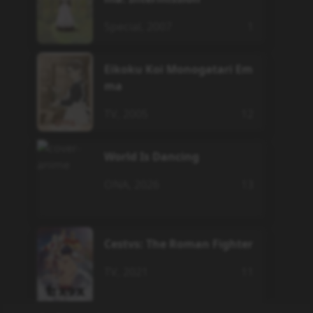
Special
,
2007
1
Eikoku Koi Monogatari Em
ma
TV
,
2005
12
World Is Dancing
ONA
,
2026
13
Cestvs: The Roman Fighter
TV
,
2021
11