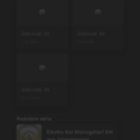
Odcinek
23
Odcinek
24
1.03.2025
8.03.2025
Odcinek
25
15.03.2025
Podobne serie
Eikoku Koi Monogatari Em
ma: Intermission