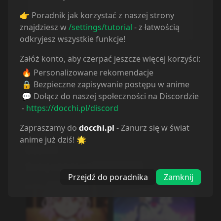
Planuję
15
👉 Poradnik jak korzystać z naszej strony
Wstrzymane
0
znajdziesz w
/settings/tutorial
- z łatwością
odkryjesz wszystkie funkcje!
Załóż konto, aby czerpać jeszcze więcej korzyści:
🔥 Personalizowane rekomendacje
🔒 Bezpieczne zapisywanie postępu w anime
💬 Dołącz do naszej społeczności na Discordzie
-
https://docchi.pl/discord
Zapraszamy do
docchi.pl
- Zanurz się w świat
anime już dziś! 🌟
Odcinki
Sortuj odcinki od
najstarszych
Przejdź do poradnika
Zamknij