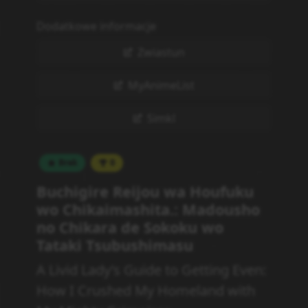
Dodatkowe informacje
Zwiastun
MyAnimeList
Simkl
Brak
0
Buchigire Reijou wa Houfuku
wo Chikaimashita.: Madousho
no Chikara de Sokoku wo
Tataki Tsubushimasu
A Livid Lady’s Guide to Getting Even:
How I Crushed My Homeland with