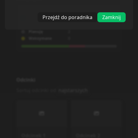
Oglądam
3
Przejdź do poradnika
Zamknij
Obejrzane
0
Porzucone
1
Planuję
2
Wstrzymane
0
Odcinki
Sortuj odcinki od
najstarszych
Odcinek
1
Odcinek
2