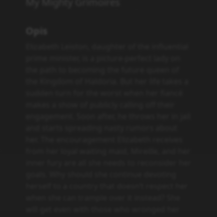
My Mighty Grimoires
Opis
Elizabeth Leiston, daughter of the influential
prime minister, is a picture-perfect lady on
the path to becoming the future queen of
the Kingdom of Haldoria. But her life takes a
sudden turn for the worst when her fiancé
makes a show of publicly calling off their
engagement. Soon after, he throws her in jail
and starts spreading nasty rumors about
her. The encouragement Elizabeth receives
from her loyal waiting maid, Mireille, and her
inner fury are all she needs to reconsider her
goals. Why should she continue devoting
herself to a country that doesn’t respect her
when she can trample over it instead? She
will get even with those who wronged her