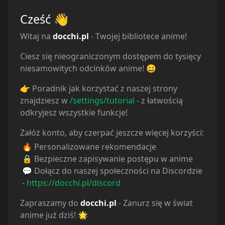
and bring down the damned kingdom, even
if it’s the last thing she does! Luckily,
Cześć
👋
Elizabeth is no damsel in distress and has
Witaj na
docchi.pl
- Twojej bibliotece anime!
seven powerful magic grimoires she won’t
hesitate to use. Get ready because this
Ciesz się nieograniczonym dostępem do tysięcy
ruthless lady is out for blood!
niesamowitych odcinków anime! 😄
(Source: J-Novel Club)
👉 Poradnik jak korzystać z naszej strony
znajdziesz w
/settings/tutorial
- z łatwością
odkryjesz wszystkie funkcje!
Drama
Fantasy
Shounen
Załóż konto, aby czerpać jeszcze więcej korzyści:
Magic
🔥 Personalizowane rekomendacje
🔒 Bezpieczne zapisywanie postępu w anime
💬 Dołącz do naszej społeczności na Discordzie
-
https://docchi.pl/discord
Powiązane serie
Zapraszamy do
docchi.pl
- Zanurz się w świat
anime już dziś! 🌟
Statystyki