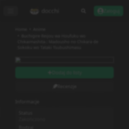
docchi
Zaloguj
Home
Anime
Buchigire Reijou wa Houfuku wo
Chikaimashita.: Madousho no Chikara de
Sokoku wo Tataki Tsubushimasu
Dodaj do listy
Recenzje
Informacje
Status
Zakończono
Rodzaj