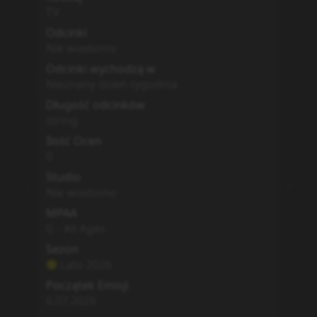
TV
Odcinki
Nie wiadomo
Odcinki wychodzą w
Nieznany dzień tygodnia
Długość odcinków
string
Ilość Ocen
0
Studio
Nie wiadomo
MPAA
G - All Ages
Sezon
Lato
2026
Początek Emisji
6.07.2026