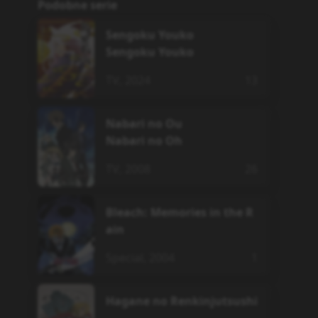
Podobne serie
Sengoku Youko
Sengoku Youko
TV
,
2024
13
Nabari no Ou
Nabari no Oh
TV
,
2008
26
Bleach: Memories in the R
ain
Special
,
2004
1
Hagane no Renkinjutsushi