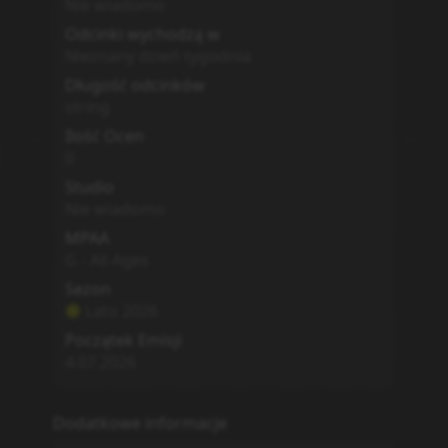
Nie wiadomo
Odcinki wychodzą w
Nieznany dzień tygodnia
Długość odcinków
string
Ilość Ocen
0
Studio
Nie wiadomo
MPAA
G - All Ages
Sezon
Lato
2026
Początek Emisji
4.07.2026
Dodatkowe informacje