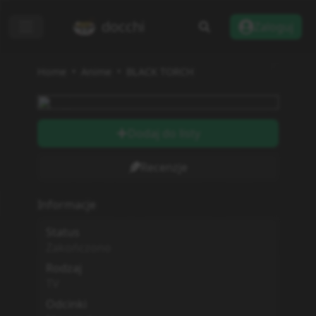
docchi
Zaloguj
Home
Anime
BLACK TORCH
Dodaj do listy
Recenzje
Informacje
Status
Zakończono
Rodzaj
TV
Odcinki