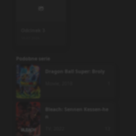
Odcinek
3
18.07.2026
Podobne serie
Dragon Ball Super: Broly
Movie
,
2018
1
Bleach: Sennen Kessen-he
n
TV
,
2022
13