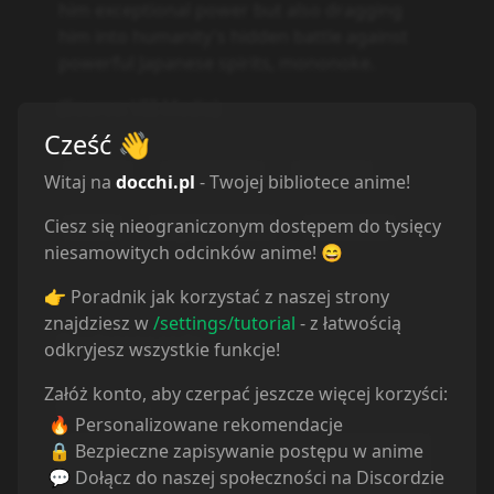
him exceptional power but also dragging
him into humanity's hidden battle against
powerful Japanese spirits, mononoke.
(Source: VIZ Media)
Cześć
👋
Action
Adventure
Fantasy
Witaj na
docchi.pl
- Twojej bibliotece anime!
Ciesz się nieograniczonym dostępem do tysięcy
Sci-Fi
Supernatural
Shounen
niesamowitych odcinków anime! 😄
👉 Poradnik jak korzystać z naszej strony
znajdziesz w
/settings/tutorial
- z łatwością
Powiązane serie
odkryjesz wszystkie funkcje!
Załóż konto, aby czerpać jeszcze więcej korzyści:
Statystyki
🔥 Personalizowane rekomendacje
🔒 Bezpieczne zapisywanie postępu w anime
Oglądam
18
💬 Dołącz do naszej społeczności na Discordzie
Obejrzane
0