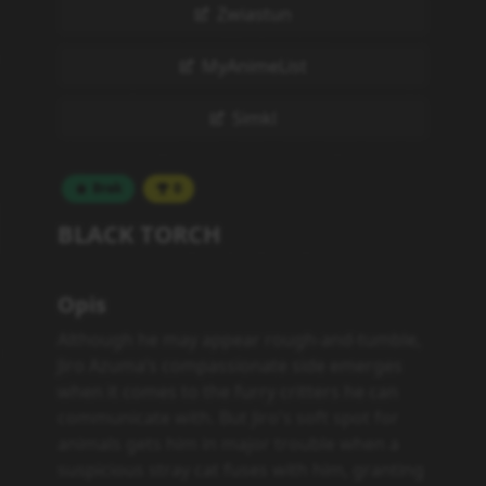
Zwiastun
MyAnimeList
Simkl
Brak
0
BLACK TORCH
Opis
Although he may appear rough-and-tumble,
Jiro Azuma’s compassionate side emerges
when it comes to the furry critters he can
communicate with. But Jiro's soft spot for
animals gets him in major trouble when a
suspicious stray cat fuses with him, granting