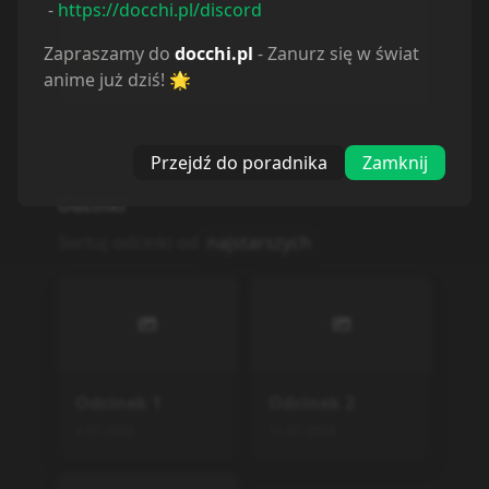
-
https://docchi.pl/discord
Porzucone
0
Planuję
8
Zapraszamy do
docchi.pl
- Zanurz się w świat
Wstrzymane
0
anime już dziś! 🌟
Przejdź do poradnika
Zamknij
Odcinki
Sortuj odcinki od
najstarszych
Odcinek
1
Odcinek
2
4.07.2026
11.07.2026