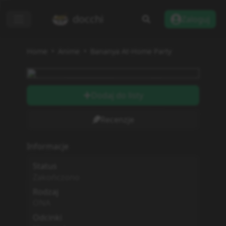
docchi
Zaloguj
Home
Anime
Bananya At-Home Party
Dodaj do listy
Recenzje
Informacje
Status
Zakończono
Rodzaj
ONA
Odcinki