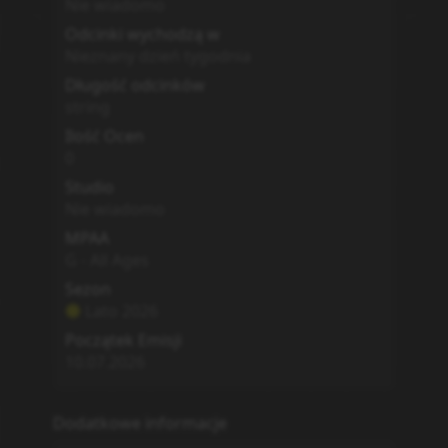
Nie wiadomo
Odcinki wychodzą w
Nieznany dzień tygodnia
Długość odcinków
string
Ilość Ocen
0
Studio
Nie wiadomo
MPAA
G - All Ages
Sezon
Lato
2026
Początek Emisji
10.07.2026
Dodatkowe informacje