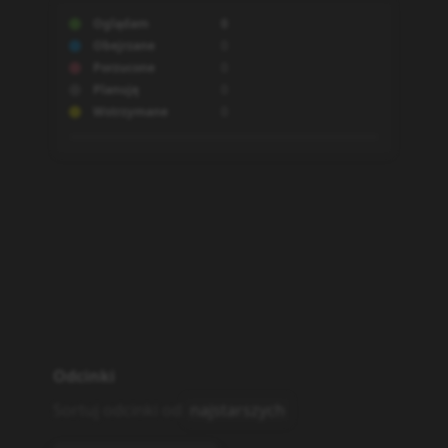
Oglądam
0
Obejrzane
0
Porzucone
0
Planuję
0
Wstrzymane
0
Odcinki
Sortuj odcinki od
najstarszych