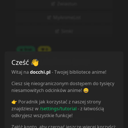
Zwiastun
MyAnimeList
Simkl
Brak
0
Bananya At-Home Party
Cześć
👋
Witaj na
docchi.pl
- Twojej bibliotece anime!
Opis
Ciesz się nieograniczonym dostępem do tysięcy
Fourth season of Bananya.
niesamowitych odcinków anime! 😄
👉 Poradnik jak korzystać z naszej strony
Adventure
Comedy
Fantasy
znajdziesz w
/settings/tutorial
- z łatwością
odkryjesz wszystkie funkcje!
Slice of Life
Isekai
Magic
Załóż konto, aby czerpać jeszcze więcej korzyści: