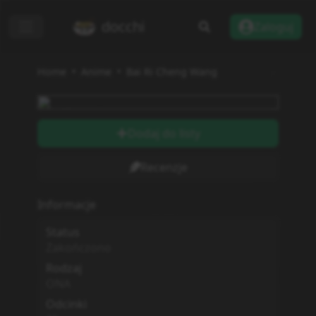
docchi
Zaloguj
Home
Anime
Bai Ri Cheng Wang
Dodaj do listy
Recenzje
Informacje
Status
Zakończono
Rodzaj
ONA
Odcinki