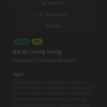
Zwiastun
MyAnimeList
Simkl
Brak
0
Bai Ri Cheng Wang
Crowned in a Hundred Days
Opis
Driven to the brink of despair, restaurant
owner Ming forms an unlikely bond with the
soul of the true King Lie after swallowing it
to save his loved one. Bound together by
fate, the two embark on a perilous journey