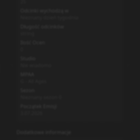
25
Odcinki wychodzą w
Nieznany dzień tygodnia
Długość odcinków
string
Ilość Ocen
0
Studio
Nie wiadomo
MPAA
G - All Ages
Sezon
Nieznany sezon
0
Początek Emisji
3.07.2026
Dodatkowe informacje