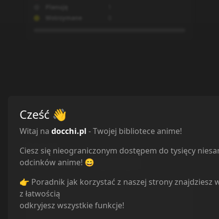
Planuję
1
Wstrzymane
0
Cześć
👋
Witaj na
docchi.pl
- Twojej bibliotece anime!
Odcinki
Ciesz się nieograniczonym dostępem do tysięcy nies
odcinków anime! 😄
Sortuj odcinki od
najstarszych
👉 Poradnik jak korzystać z naszej strony znajdziesz 
z łatwością
odkryjesz wszystkie funkcje!
Brakuje odcinków?