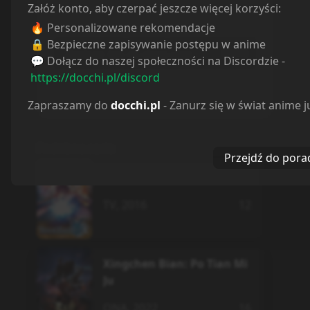
Załóż konto, aby czerpać jeszcze więcej korzyści:
Możesz je dodać automatycznie jedną
🔥 Personalizowane rekomendacje
komendą na naszym serwerze.
🔒 Bezpieczne zapisywanie postępu w anime
KOPIUJ
/brakuje bai-ri-cheng-wang
💬 Dołącz do naszej społeczności na Discordzie -
https://docchi.pl/discord
Otwórz Discorda
Zapraszamy do
docchi.pl
- Zanurz się w świat anime j
Podobne serie
Przejdź do pora
Tales of Zestiria the Cross
TV
,
2016
12
Xingchen Bian: Po Tian Mi
Ju
ONA
,
2022
16