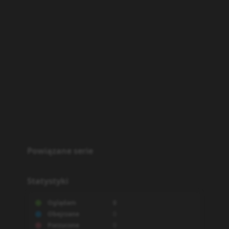
Powiązane serie
Statystyki
Oglądam
0
Obejrzane
0
Porzucone
0