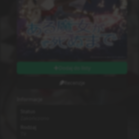
Dodaj do listy
Recenzje
Informacje
Status
Zakończono
Rodzaj
TV