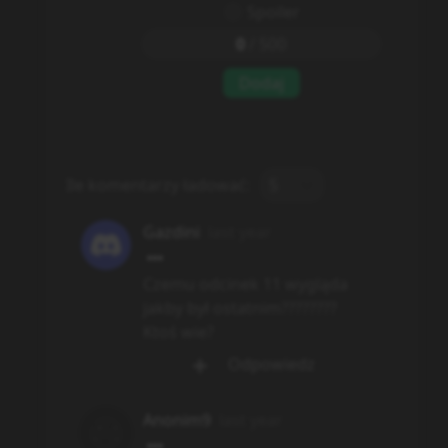
Spoiler
0
/
500
Dodaj
Ile komentarzy ładować:
5
Gazdini
last year
Czemu odcinek 11 wygląda
jakby był ostatnim????????
Ktoś wie?
Odpowiedz
Anonim9
last year