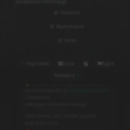
Dodatkowe informacje
Zwiastun
MyAnimeList
Simkl
Poprzedni
Lista
Zgłoś
Następny