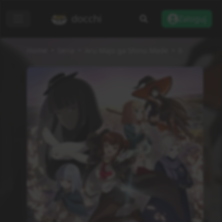
docchi
Zaloguj
Home
Seria
Aru Majo ga Shinu Made
6