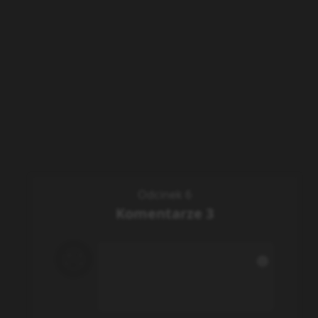
Odcinek 6
Komentarze
3