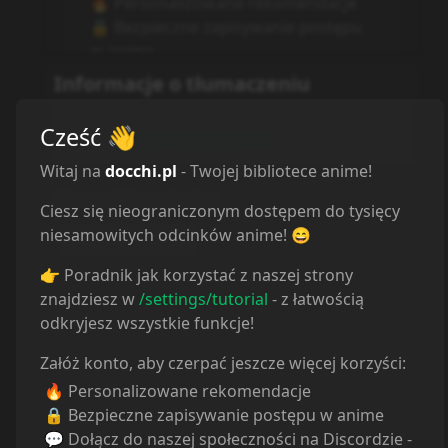
Informacje o tłumaczeniu
Autor:
Odcinek nie istnieje.
Cześć
👋
Strona:
https://docchi.pl/404
Witaj na
docchi.pl
- Twojej bibliotece anime!
BRAK ODTWARZACZA
:
Ciesz się nieograniczonym dostępem do tysięcy
niesamowitych odcinków anime! 😄
Autor nieznany
👉 Poradnik jak korzystać z naszej strony
znajdziesz w
/settings/tutorial
- z łatwością
odkryjesz wszystkie funkcje!
Załóż konto, aby czerpać jeszcze więcej korzyści:
🔥 Personalizowane rekomendacje
🔒 Bezpieczne zapisywanie postępu w anime
💬 Dołącz do naszej społeczności na Discordzie -