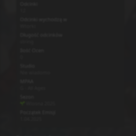
Odcinki
12
Odcinki wychodzą w
Wtorki
Długość odcinków
string
Ilość Ocen
0
Studio
Nie wiadomo
MPAA
G - All Ages
Sezon
Wiosna
2025
Początek Emisji
1.04.2025