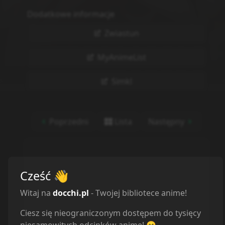
Dodatkowe informacje
Zwiastun
MyAnimeList
Simkl
Poprzedni
Lista
Następny
Gotowy(a) do seansu?
Cześć
👋
Wybierz jeden z dostępnych
Witaj na
docchi.pl
- Twojej bibliotece anime!
odtwarzaczy poniżej, aby
rozpocząć oglądanie.
Ciesz się nieograniczonym dostępem do tysięcy
niesamowitych odcinków anime! 😄