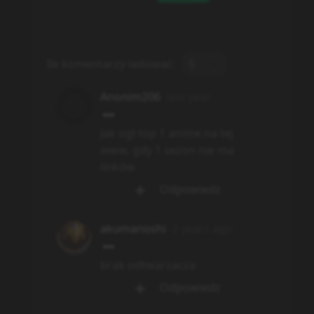
Ile komentarzy ładować:
5
Anonim206
last year
Jak ogl top 1 anime na tej
www, gdy 1 sezon nie ma
linków
Odpowiedz
akumanoshi
2 years ago
brak odtwarzacza
Odpowiedz