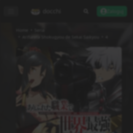
docchi
Zaloguj
Home
Seria
Arifureta Shokugyou de Sekai Saikyou
4