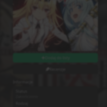
Dodaj do listy
Recenzje
Informacje
Status
Zakończono
Rodzaj