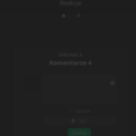
Reakcje
1
👍
Odcinek 4
Komentarze
4
Spoiler
0
/
500
Dodaj