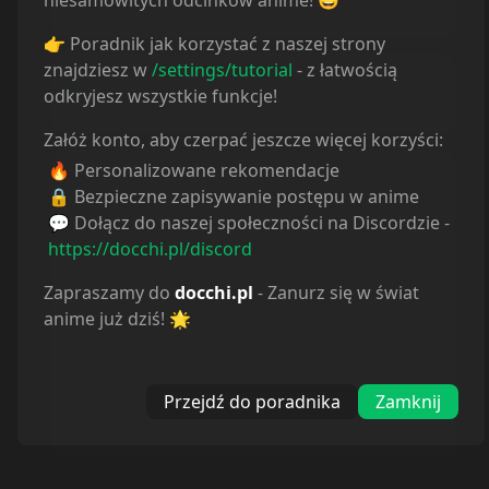
👉 Poradnik jak korzystać z naszej strony
znajdziesz w
/settings/tutorial
- z łatwością
Wybierz odtwarzacz poniżej, aby zobaczyć
odkryjesz wszystkie funkcje!
szczegóły tłumaczenia
Załóż konto, aby czerpać jeszcze więcej korzyści:
🔥 Personalizowane rekomendacje
CRUNCHYROLL
🔒 Bezpieczne zapisywanie postępu w anime
CrunchyRoll
💬 Dołącz do naszej społeczności na Discordzie -
https://docchi.pl/discord
NETFLIX
Zapraszamy do
docchi.pl
- Zanurz się w świat
anime już dziś! 🌟
Netflix
DISNEY+
Przejdź do poradnika
Zamknij
Disney+