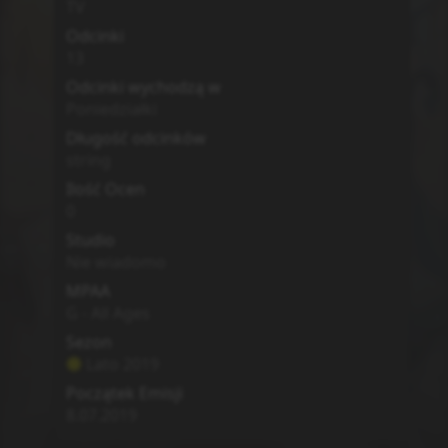
TV
Odcinki
13
Odcinki wychodzą w
Poniedziałki
Długość odcinków
string
Ilość Ocen
0
Studio
Nie wiadomo
MPAA
G - All Ages
Sezon
Lato
2019
Początek Emisji
8.07.2019