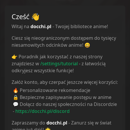
Komentarze
Cześć
👋
Witaj na
docchi.pl
- Twojej bibliotece anime!
Ciesz się nieograniczonym dostępem do tysięcy
Status
niesamowitych odcinków anime! 😄
Wszystkie
👉 Poradnik jak korzystać z naszej strony
znajdziesz w
/settings/tutorial
- z łatwością
Oglądam
odkryjesz wszystkie funkcje!
Obejrzane
Załóż konto, aby czerpać jeszcze więcej korzyści:
🔥 Personalizowane rekomendacje
Wstrzymane
🔒 Bezpieczne zapisywanie postępu w anime
💬 Dołącz do naszej społeczności na Discordzie
Porzucone
-
https://docchi.pl/discord
Planuję
Zapraszamy do
docchi.pl
- Zanurz się w świat
anime już dziś! 🌟