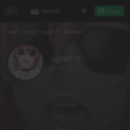
docchi
Zaloguj
Home
Profil
og98775
Animelist
og98775
12/05/2025
Przegląd
Lista anime
Społeczność
Recenzje