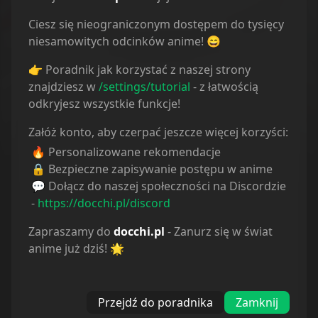
Ciesz się nieograniczonym dostępem do tysięcy
Komentarze
niesamowitych odcinków anime! 😄
👉 Poradnik jak korzystać z naszej strony
znajdziesz w
/settings/tutorial
- z łatwością
Status
odkryjesz wszystkie funkcje!
Wszystkie
Załóż konto, aby czerpać jeszcze więcej korzyści:
🔥 Personalizowane rekomendacje
Oglądam
🔒 Bezpieczne zapisywanie postępu w anime
💬 Dołącz do naszej społeczności na Discordzie
Obejrzane
-
https://docchi.pl/discord
Wstrzymane
Zapraszamy do
docchi.pl
- Zanurz się w świat
anime już dziś! 🌟
Porzucone
Planuję
Przejdź do poradnika
Zamknij