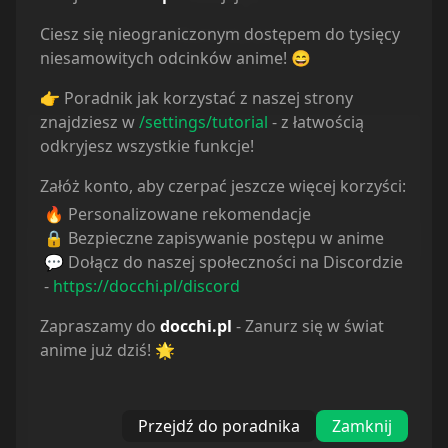
Ciesz się nieograniczonym dostępem do tysięcy
Komentarze
niesamowitych odcinków anime! 😄
👉 Poradnik jak korzystać z naszej strony
znajdziesz w
/settings/tutorial
- z łatwością
Status
odkryjesz wszystkie funkcje!
Wszystkie
Załóż konto, aby czerpać jeszcze więcej korzyści:
🔥 Personalizowane rekomendacje
Oglądam
🔒 Bezpieczne zapisywanie postępu w anime
💬 Dołącz do naszej społeczności na Discordzie
Obejrzane
-
https://docchi.pl/discord
Wstrzymane
Zapraszamy do
docchi.pl
- Zanurz się w świat
anime już dziś! 🌟
Porzucone
Planuję
Przejdź do poradnika
Zamknij